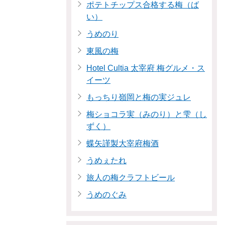
ポテトチップス合格する梅（ば
い）
うめのり
東風の梅
Hotel Cultia 太宰府 梅グルメ・ス
イーツ
もっちり嶺岡と梅の実ジュレ
梅ショコラ実（みのり）と雫（し
ずく）
蝶矢謹製大宰府梅酒
うめぇたれ
旅人の梅クラフトビール
うめのぐみ