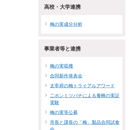
高校・大学連携
梅の実成分分析
事業者等と連携
梅の実収穫
合同新作発表会
太宰府の梅トライアルアワード
二ホンミツバチによる養蜂の実証
実験
梅の実等公募
市長と課長の「梅」製品合同試食
会