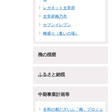
レガネット太宰府
太宰府梅乃市
セブンイレブン
梅盛り（集いの場）
梅の植樹
ふるさと納税
中期事業計画等
令和の都だざいふ「梅」プロジェ