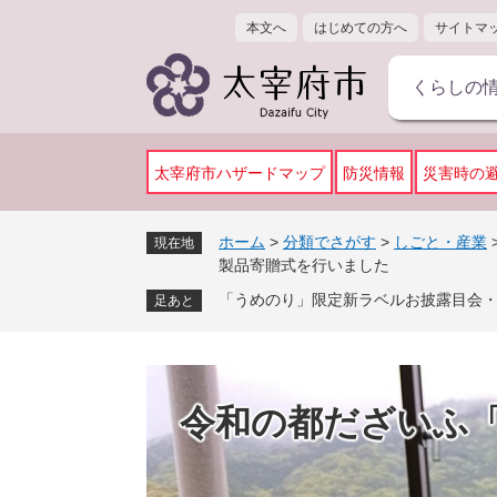
ペ
メ
本文へ
はじめての方へ
サイトマ
ー
ニ
ジ
ュ
くらしの
の
ー
先
を
頭
飛
で
ば
太宰府市ハザードマップ
防災情報
災害時の
す
し
。
て
ホーム
>
分類でさがす
>
しごと・産業
現在地
本
製品寄贈式を行いました
文
「うめのり」限定新ラベルお披露目会
足あと
へ
令和の都だざいふ