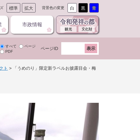
ズ
標準
拡大
背景色の変更
白
黒
青
業
市政情報
すべて
ページ
ページID
PDF
クト
>
「うめのり」限定新ラベルお披露目会・梅