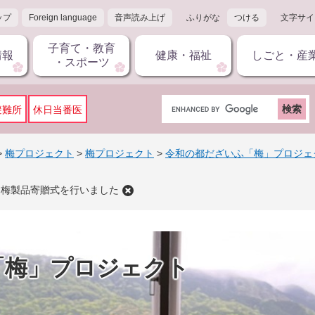
ップ
Foreign language
音声読み上げ
ふりがな
つける
文字サイ
子育て・教育
情報
健康・福祉
しごと・産
・スポーツ
G
避難所
休日当番医
o
o
g
>
梅プロジェクト
>
梅プロジェクト
>
令和の都だざいふ「梅」プロジェ
l
e
・梅製品寄贈式を行いました
カ
ス
タ
ム
検
「梅」プロジェクト
索