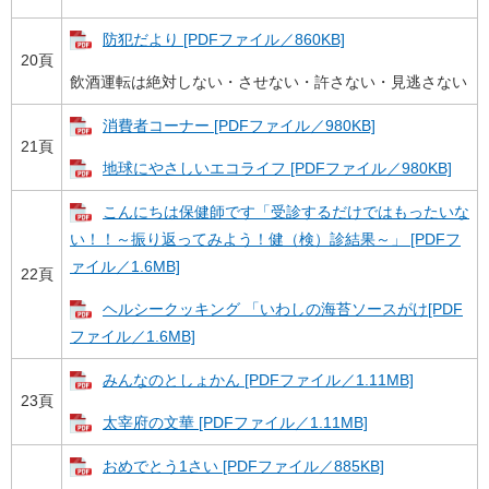
防犯だより [PDFファイル／860KB]
20頁
飲酒運転は絶対しない・させない・許さない・見逃さない
消費者コーナー [PDFファイル／980KB]
21頁
地球にやさしいエコライフ [PDFファイル／980KB]
こんにちは保健師です「受診するだけではもったいな
い！！～振り返ってみよう！健（検）診結果～」 [PDFフ
ァイル／1.6MB]
22頁
ヘルシークッキング 「いわしの海苔ソースがけ[PDF
ファイル／1.6MB]
みんなのとしょかん [PDFファイル／1.11MB]
23頁
太宰府の文華 [PDFファイル／1.11MB]
おめでとう1さい [PDFファイル／885KB]