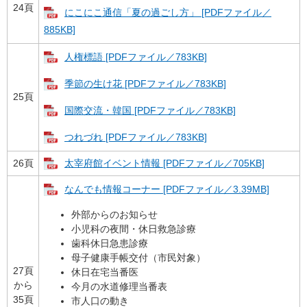
24頁
にこにこ通信「夏の過ごし方」 [PDFファイル／
885KB]
人権標語 [PDFファイル／783KB]
季節の生け花 [PDFファイル／783KB]
25頁
国際交流・韓国 [PDFファイル／783KB]
つれづれ [PDFファイル／783KB]
26頁
太宰府館イベント情報 [PDFファイル／705KB]
なんでも情報コーナー [PDFファイル／3.39MB]
外部からのお知らせ
小児科の夜間・休日救急診療
歯科休日急患診療
母子健康手帳交付（市民対象）
27頁
休日在宅当番医
から
今月の水道修理当番表
35頁
市人口の動き