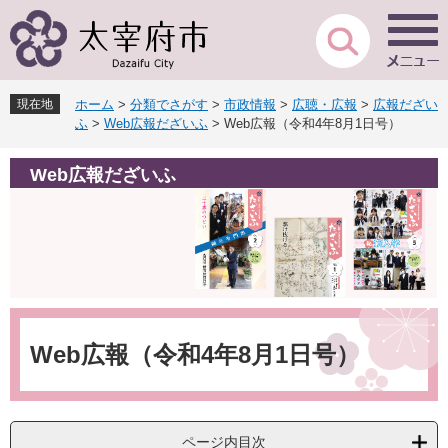
ペ
メ
ー
ニ
ジ
ュ
の
ー
先
を
現在地
ホーム
>
分類でさがす
>
市政情報
>
広聴・広報
>
広報だざい
頭
飛
ふ
>
Web広報だざいふ
>
Web広報（令和4年8月1日号）
で
ば
す
し
Web広報だざいふ
。
て
本
文
へ
本
文
Web広報（令和4年8月1日号）
ページ内目次