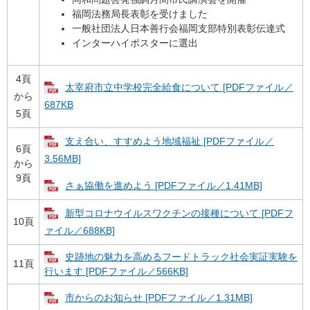
福岡法務局長表彰を受けました
一般社団法人日本善行会福岡支部特別表彰伝達式
インターハイポスターに選出
4頁
太宰府市立中学校完全給食について [PDFファイル／
から
687KB
5頁
支え合い、すすめよう地域福祉 [PDFファイル／
6頁
3.56MB]
から
9頁
さぁ協働を進めよう [PDFファイル／1.41MB]
新型コロナウイルスワクチンの接種について [PDFフ
10頁
ァイル／688KB]
史跡地の魅力を高めるフードトラック社会実証実験を
11頁
行います [PDFファイル／566KB]
市からのお知らせ [PDFファイル／1.31MB]