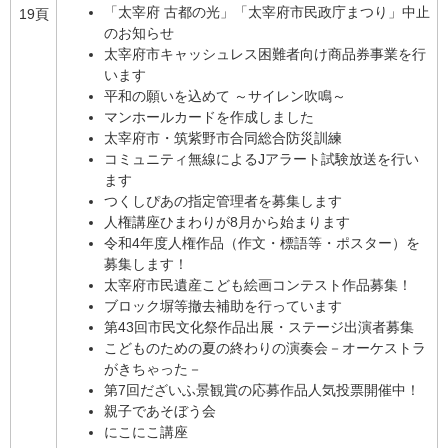
「太宰府 古都の光」「太宰府市民政庁まつり」中止
19頁
のお知らせ
太宰府市キャッシュレス困難者向け商品券事業を行
います
平和の願いを込めて ～サイレン吹鳴～
マンホールカードを作成しました
太宰府市・筑紫野市合同総合防災訓練
コミュニティ無線によるJアラート試験放送を行い
ます
つくしぴあの指定管理者を募集します
人権講座ひまわりが8月から始まります
令和4年度人権作品（作文・標語等・ポスター）を
募集します！
太宰府市民遺産こども絵画コンテスト作品募集！
ブロック塀等撤去補助を行っています
第43回市民文化祭作品出展・ステージ出演者募集
こどものための夏の終わりの演奏会－オーケストラ
がきちゃった－
第7回だざいふ景観賞の応募作品人気投票開催中！
親子であそぼう会
にこにこ講座