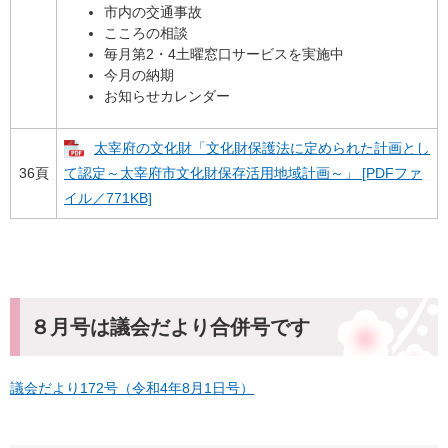
市内の交通事故
こころの相談
毎月第2・4土曜窓口サービスを実施中
今月の納期
お知らせカレンダー
太宰府の文化財「文化財保護法に定められた計画とし
36頁
て認定～太宰府市文化財保存活用地域計画～」 [PDFファ
イル／771KB]
８月号は議会だより合併号です
議会だより172号（令和4年8月1日号）