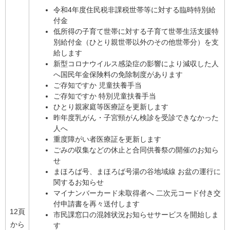
令和4年度住民税非課税世帯等に対する臨時特別給
付金
低所得の子育て世帯に対する子育て世帯生活支援特
別給付金（ひとり親世帯以外のその他世帯分）を支
給します
新型コロナウイルス感染症の影響により減収した人
へ国民年金保険料の免除制度があります
ご存知ですか 児童扶養手当
ご存知ですか 特別児童扶養手当
ひとり親家庭等医療証を更新します
昨年度乳がん・子宮頸がん検診を受診できなかった
人へ
重度障がい者医療証を更新します
ごみの収集などの休止と合同供養祭の開催のお知ら
せ
まほろば号、まほろば号湯の谷地域線 お盆の運行に
関するお知らせ
マイナンバーカード未取得者へ 二次元コード付き交
付申請書を再々送付します
12頁
市民課窓口の混雑状況お知らせサービスを開始しま
から
す