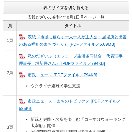
表のサイズを切り替える
広報だざいふ令和4年8月1日号ページ一覧
頁
タイトル
表紙（地域に暮らす一人一人が主人公・居場所と出番
1頁
のある福祉のまちづくり） [PDFファイル／6.09MB]
私のだざいふ（エフコープ生活協同組合 代表理事
理事長 堤新吾さん） [PDFファイル／794KB]
2頁
市政ニュース [PDFファイル／794KB]
ウクライナ避難民学生支援
市政ニュース・まちのトピックス [PDFファイル／
595KB]
新緑と史跡・名所を楽しむ「コーすけウォーキング
太宰府」開催
3頁
同和問題啓発強調月間市民講演会を開催