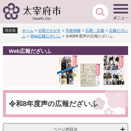
ペ
メ
ー
ニ
ジ
ュ
の
ー
先
を
現在地
ホーム
>
分類でさがす
>
市政情報
>
広聴・広報
>
広報だざい
頭
飛
ふ
>
Web広報だざいふ
>
令和8年度声の広報だざいふ
で
ば
す
し
Web広報だざいふ
。
て
本
文
へ
本
文
令和8年度声の広報だざいふ
ページ内目次