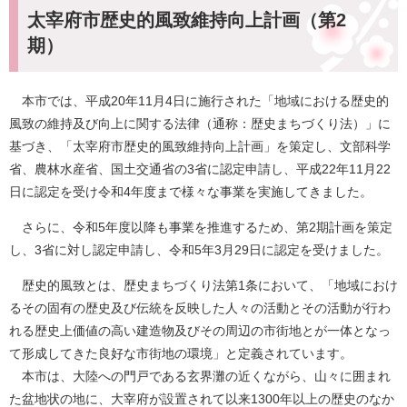
太宰府市歴史的風致維持向上計画（第2
期）
本市では、平成20年11月4日に施行された「地域における歴史的
風致の維持及び向上に関する法律（通称：歴史まちづくり法）」に
基づき、「太宰府市歴史的風致維持向上計画」を策定し、文部科学
省、農林水産省、国土交通省の3省に認定申請し、平成22年11月22
日に認定を受け令和4年度まで様々な事業を実施してきました。
さらに、令和5年度以降も事業を推進するため、第2期計画を策定
し、3省に対し認定申請し、令和5年3月29日に認定を受けました。
歴史的風致とは、歴史まちづくり法第1条において、「地域におけ
るその固有の歴史及び伝統を反映した人々の活動とその活動が行わ
れる歴史上価値の高い建造物及びその周辺の市街地とが一体となっ
て形成してきた良好な市街地の環境」と定義されています。
本市は、大陸への門戸である玄界灘の近くながら、山々に囲まれ
た盆地状の地に、大宰府が設置されて以来1300年以上の歴史のなか