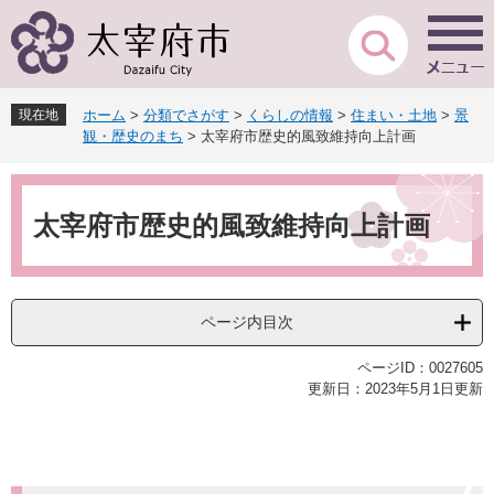
ペ
メ
ー
ニ
ジ
ュ
の
ー
先
を
現在地
ホーム
>
分類でさがす
>
くらしの情報
>
住まい・土地
>
景
頭
飛
観・歴史のまち
>
太宰府市歴史的風致維持向上計画
で
ば
す
し
本
。
て
文
本
太宰府市歴史的風致維持向上計画
文
へ
ページ内目次
ページID：0027605
更新日：2023年5月1日更新