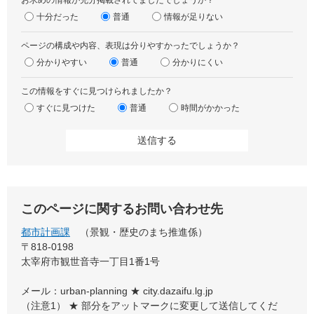
お求めの情報が充分掲載されてましたでしょうか？
十分だった
普通
情報が足りない
ページの構成や内容、表現は分りやすかったでしょうか？
分かりやすい
普通
分かりにくい
この情報をすぐに見つけられましたか？
すぐに見つけた
普通
時間がかかった
このページに関するお問い合わせ先
都市計画課
景観・歴史のまち推進係
〒818-0198
太宰府市観世音寺一丁目1番1号
メール：urban-planning ★ city.dazaifu.lg.jp
（注意1） ★ 部分をアットマークに変更して送信してくだ