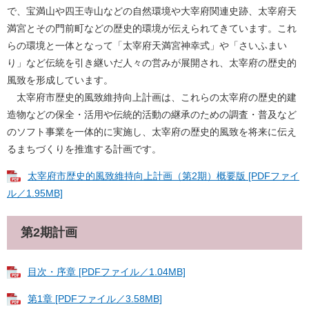
で、宝満山や四王寺山などの自然環境や大宰府関連史跡、太宰府天
満宮とその門前町などの歴史的環境が伝えられてきています。これ
らの環境と一体となって「太宰府天満宮神幸式」や「さいふまい
り」など伝統を引き継いだ人々の営みが展開され、太宰府の歴史的
風致を形成しています。
太宰府市歴史的風致維持向上計画は、これらの太宰府の歴史的建
造物などの保全・活用や伝統的活動の継承のための調査・普及など
のソフト事業を一体的に実施し、太宰府の歴史的風致を将来に伝え
るまちづくりを推進する計画です。
太宰府市歴史的風致維持向上計画（第2期）概要版 [PDFファイ
ル／1.95MB]
第2期計画
目次・序章 [PDFファイル／1.04MB]
第1章 [PDFファイル／3.58MB]