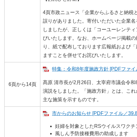
4頁市政ニュース「企業からふるさと納税
誤りがありました。寄付いただいた企業名
しましたが、正しくは「コーユーレンティ
びいたします。なお、ホームページ掲載の
り、紙で配布しております広報紙および「
ますことを併せてお詫びいたします。
特集：令和8年度施政方針 [PDFファイル／
髙原 清市長が2月26日、太宰府市議会令
6頁から14頁
演説をしました。「施政方針」とは、これ
主な施策を示すものです。
市からのお知らせ [PDFファイル／39.8
​妊婦を対象としたRSウイルスワク
風しん予防接種費用の助成します