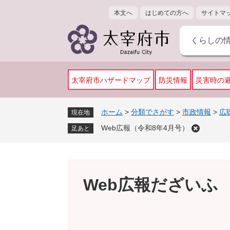
ペ
メ
本文へ
はじめての方へ
サイトマ
ー
ニ
ジ
ュ
くらしの
の
ー
先
を
頭
飛
で
ば
太宰府市ハザードマップ
防災情報
災害時の
す
し
。
て
ホーム
>
分類でさがす
>
市政情報
>
広
現在地
本
Web広報（令和8年4月号）
文
足あと
へ
Web広報だざいふ