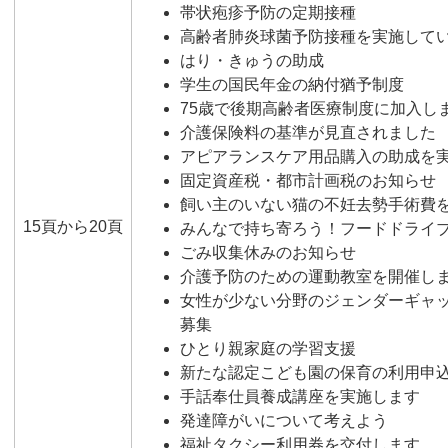
帯状疱疹予防の定期接種
高齢者肺炎球菌予防接種を実施して
はり・きゅうの助成
学生の国民年金の納付猶予制度
75歳で後期高齢者医療制度に加入し
介護保険料の基準が見直されました
アピアランスケア用品購入の助成を
固定資産税・都市計画税のお知らせ
飼い主のいない猫の不妊去勢手術費
15頁から20頁
みんなで持ち寄ろう！フードドライ
ごみ収集休みのお知らせ
介護予防のための運動教室を開催し
女性が少ない分野のジェンダーギャ
募集
ひとり親家庭の学習支援
新たな認定こども園の保育の利用申
手話奉仕員養成講座を実施します
発達障がいについて考えよう
福祉タクシー利用券を交付します