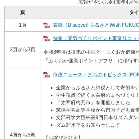
広報だざいふ令和8年4月
頁
タイ
1頁
表紙（Discover! ふるさとWish FUKU
特集：元気づくりポイント事業リニューアル
2頁から3頁
令和8年度は従来の手法と「ふくおか健康
「ふくおか健康ポイントアプリ」に移行す
市政ニュース・まちのトピックス [PDF
企業からふるさと納税として寄附を
学生視点で描く太宰府のまちづくり
「太宰府梅乃市」を開催しました
筑陽学園高等学校から市内子ども食
文部科学大臣杯第9回日本リズムダ
ダム貯水率をお知らせします
4頁から5頁
【お詫びと訂正】