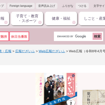
ップ
Foreign language
音声読み上げ
ふりがな
つける
文字サイ
子育て・教育
情報
健康・福祉
しごと・産
・スポーツ
G
避難所
休日当番医
o
o
g
聴・広報
>
広報だざいふ
>
Web広報だざいふ
>
Web広報（令和8年4月
l
e
カ
ス
タ
ム
検
索