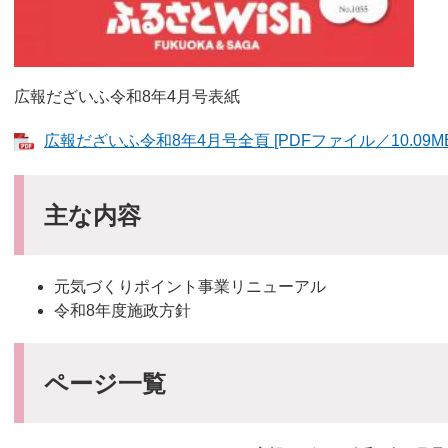
広報だざいふ令和8年4月号表紙
広報だざいふ令和8年4月号全頁 [PDFファイル／10.09MB
主な内容​
元気づくりポイント事業リニューアル
令和8年度施政方針
ページ一覧