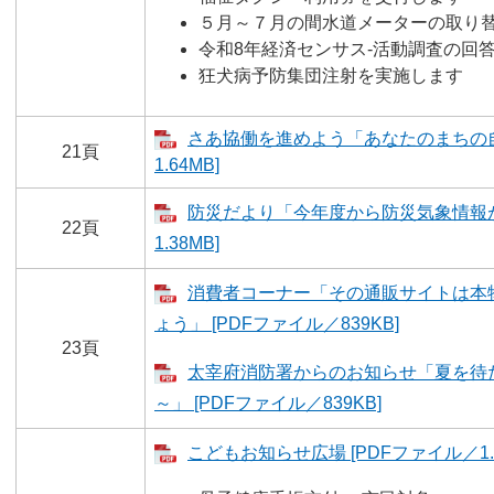
５月～７月の間水道メーターの取り
令和8年経済センサス‐活動調査の回
狂犬病予防集団注射を実施します
さあ協働を進めよう「あなたのまちの自
21頁
1.64MB]
防災だより「今年度から防災気象情報が
22頁
1.38MB]
消費者コーナー「その通販サイトは本
ょう」 [PDFファイル／839KB]
23頁
太宰府消防署からのお知らせ「夏を待
～」 [PDFファイル／839KB]
こどもお知らせ広場 [PDFファイル／1.7