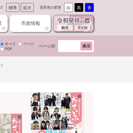
ズ
標準
拡大
背景色の変更
白
黒
青
業
市政情報
すべて
ページ
ページID
PDF
号）