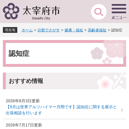
ペ
メ
ー
ニ
ジ
ュ
の
ー
先
を
現在地
ホーム
>
分類でさがす
>
健康・福祉
>
高齢者福祉
>
認知症
頭
飛
で
ば
本
す
し
文
。
て
認知症
本
文
へ
おすすめ情報
2026年8月3日更新
【9月は世界アルツハイマー月間です】認知症に関する展示と
出張相談を行います
2026年7月17日更新