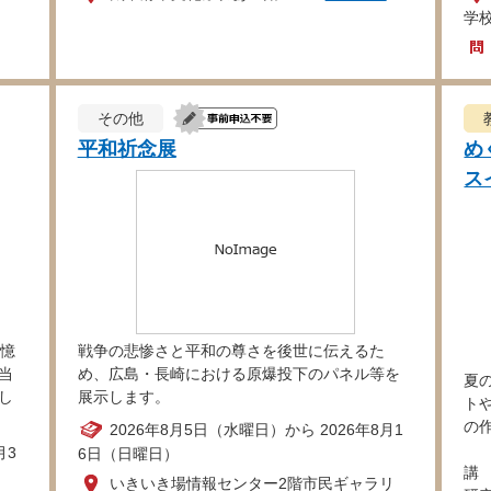
学
その他
平和祈念展
め
ス
記憶
戦争の悲惨さと平和の尊さを後世に伝えるた
当
め、広島・長崎における原爆投下のパネル等を
夏
し
展示します。
ト
の
2026年8月5日（水曜日）から 2026年8月1
月3
6日（日曜日）
講
いきいき場情報センター2階市民ギャラリ