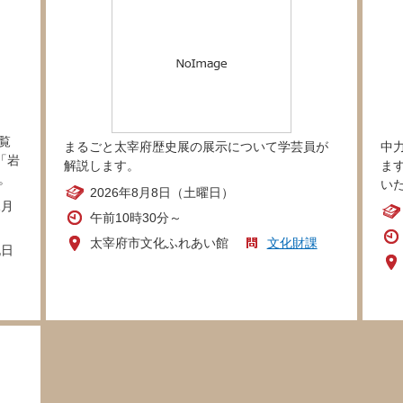
覧
まるごと太宰府歴史展の展示について学芸員が
中
「岩
解説します。
ま
。
い
2026年8月8日（土曜日）
1月
午前10時30分～
太宰府市文化ふれあい館
文化財課
祝日