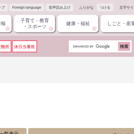
ップ
Foreign language
音声読み上げ
ふりがな
つける
文字サイ
子育て・教育
情報
健康・福祉
しごと・産
・スポーツ
G
避難所
休日当番医
o
o
g
l
e
カ
ス
タ
ム
検
索
一覧表示