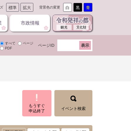
ズ
標準
拡大
背景色の変更
白
黒
青
業
市政情報
すべて
ページ
ページID
PDF
もうすぐ
イベント検索
申込終了