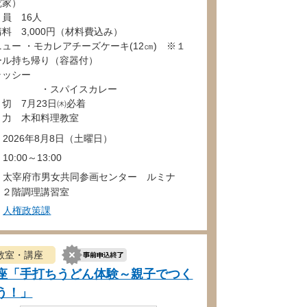
究家）
 員 16人
講料 3,000円（材料費込み）
ニュー ・モカレアチーズケーキ(12㎝) ※１
ール持ち帰り（容器付）
ラッシー
スパイスカレー
 切 7月23日㈭必着
 力 木和料理教室
2026年8月8日（土曜日）
10:00～13:00
太宰府市男女共同参画センター ルミナ
 ２階調理講習室
人権政策課
教室・講座
座「手打ちうどん体験～親子でつく
う！」