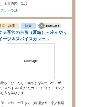
校、太宰府西中学校
スポーツ課
教室・講座
健康
ぐる季節の台所（夏編）～冷んやり
イーツ＆スパイスカレー～
の暑さにぴったり！爽やかな味わいのデザー
や、スパイスの効いたカレーに合うドリンク
作り方を学びます。
 師 木和 幸子さん（料理教室主宰／料理