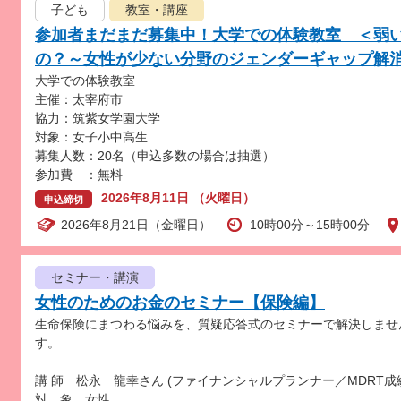
子ども
教室・講座
参加者まだまだ募集中！大学での体験教室 ＜弱
の？～女性が少ない分野のジェンダーギャップ
大学での体験教室
主催：太宰府市
協力：筑紫女学園大学
対象：女子小中高生
募集人数：20名（申込多数の場合は抽選）
参加費 ：無料
2026年8月11日 （火曜日）
申込締切
2026年8月21日（金曜日）
10時00分～15時00分
セミナー・講演
女性のためのお金のセミナー【保険編】
生命保険にまつわる悩みを、質疑応答式のセミナーで解決しませ
す。
講 師 松永 龍幸さん (ファイナンシャルプランナー／MDRT成
対 象 女性