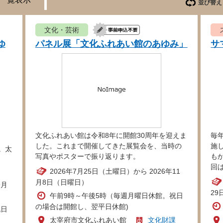
並び替え
文化・芸術
ゆ
パネル展「文化ふれあい館のあゆみ」
サ
文化ふれあい館は令和8年に開館30周年を迎えま
毎
した。これまで開催してきた展覧会を、当時の
施
。太
写真やポスターで振り返ります。
も
回
2026年7月25日（土曜日）から 2026年11
月8日（日曜日）
9月
2
午前9時～午後5時（毎週月曜日休館。祝日
の場合は開館し、翌平日休館)
祝日
太宰府市文化ふれあい館
文化財課