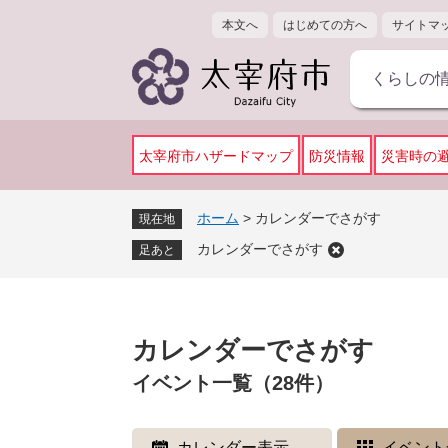
ペ
メ
本文へ
はじめての方へ
サイトマ
ー
ニ
ジ
ュ
くらしの
の
ー
先
を
頭
飛
で
ば
太宰府市ハザードマップ
防災情報
災害時の
す
し
。
て
ホーム
>
カレンダーでさがす
現在地
本
カレンダーでさがす
文
足あと
へ
本
文
カレンダーでさがす
イベント一覧（28件）
カレンダー表示
イベント