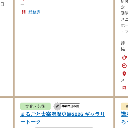
研
祝日
ー
定
総務課
受
メ
ホ
・
・
締
協
ス
文化・芸術
まるごと太宰府歴史展2026 ギャラリ
講
ートーク
ろ