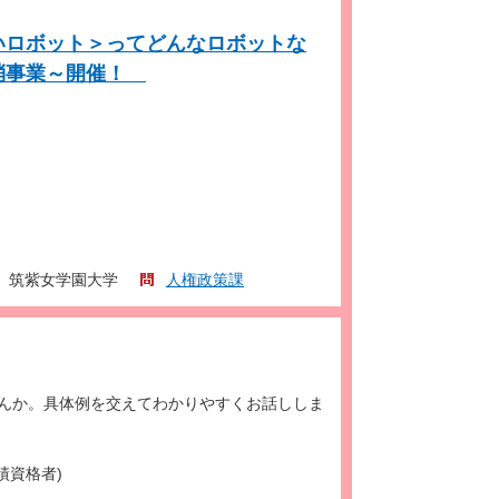
いロボット＞ってどんなロボットな
解消事業～開催！
筑紫女学園大学
人権政策課
んか。具体例を交えてわかりやすくお話ししま
績資格者)