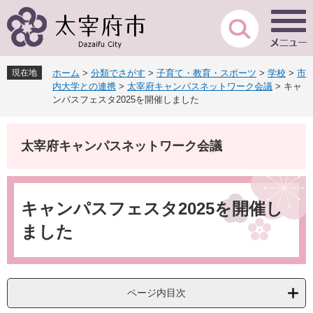
ペ
メ
ー
ニ
ジ
ュ
の
ー
先
を
現在地
ホーム
>
分類でさがす
>
子育て・教育・スポーツ
>
学校
>
市
頭
飛
内大学との連携
>
太宰府キャンパスネットワーク会議
>
キャ
で
ば
ンパスフェスタ2025を開催しました
す
し
。
て
本
太宰府キャンパスネットワーク会議
文
へ
本
文
キャンパスフェスタ2025を開催し
ました
ページ内目次