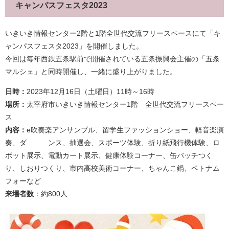
キャンパスフェスタ2023
いきいき情報センター2階と1階全世代交流フリースペースにて「キ
ャンパスフェスタ2023」を開催しました。
今回は毎年西鉄五条駅前で開催されている五条振興会主催の「五条
マルシェ」と同時開催し、一緒に盛り上がりました。
日時：
2023年12月16日（土曜日）11時～16時
場所：
太宰府市いきいき情報センター1階 全世代交流フリースペー
ス
内容：
e吹奏楽アンサンブル、留学生ファッションショー、軽音楽演
奏、ダ ンス、抽選会、スポーツ体験、折り紙飛行機体験、ロ
ボット展示、電動カート展示、健康体験コーナー、缶バッチつく
り、しおりつくり、市内高校美術コーナー、ちゃんこ鍋、ベトナム
フォー​など
来場者数
：約800人