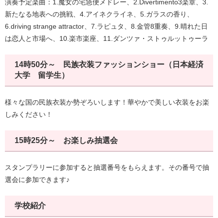
演奏予定楽曲：1.魔女の宅急便メドレー、2.Divertimento3楽章、3.
新たなる地表への挑戦、4.アイネクライネ、5.ガラスの香り、
6.driving strange attractor、7.ラピュタ、8.金管8重奏、9.晴れた日
は恋人と市場へ、10.楽市楽座、11.ダンツァ・ストゥルットゥーラ
14時50分～ 民族衣装ファッションショー（日本経済
大学 留学生）
様々な国の民族衣装か勢ぞろいします！華やかで美しい衣装をお楽
しみください！
15時25分～ お楽しみ抽選会
スタンプラリーに参加すると抽選番号をもらえます。その番号で抽
選会に参加できます♪
学校紹介