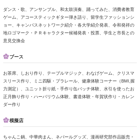
ダンス・歌、アンサンブル、和太鼓演奏、踊ってみた、消費者教育
ゲーム、アコースティックギター弾き語り、留学生ファッションシ
ョー、キャンパスネットワーク紹介・各大学紹介発表、令和発祥の
地ロゴマーク・ＰＲキャラクター候補発表・投票、学生と市長との
意見交換会
ブース
お茶席、しおり作り、テーブルマジック、わなげゲーム、クリスマ
スリース作り、ミニ四駆・プラレール、健康体験コーナー（BMI,握
力測定）、ユニット折り紙・手作り缶バッチ体験、水引を使ったお
正月飾り作り・ハーバリウム体験、書道体験・年賀状作り・カレン
ダー作り
模擬店
ちゃんこ鍋、中華肉まん、ネパールグッズ、漫画研究部作品販売・