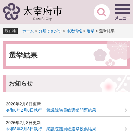
ペ
メ
ー
ニ
ジ
ュ
の
ー
先
を
現在地
ホーム
>
分類でさがす
>
市政情報
>
選挙
>
選挙結果
頭
飛
で
ば
本
す
し
文
。
て
選挙結果
本
文
へ
お知らせ
2026年2月8日更新
令和8年2月8日執行 衆議院議員総選挙開票結果
2026年2月8日更新
令和8年2月8日執行 衆議院議員総選挙投票結果