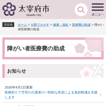
ペ
メ
ー
ニ
ジ
ュ
の
ー
先
を
現在地
ホーム
>
分類でさがす
>
健康・福祉
>
医療費の助成
>
障がい
頭
飛
者医療費の助成
で
ば
す
し
本
。
て
文
本
障がい者医療費の助成
文
へ
お知らせ
2026年4月1日更新
医療的ケア児等の介護者の一時的な休息による負担軽減を支援
します