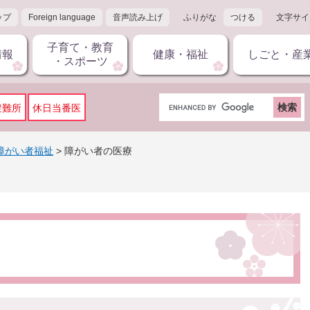
ップ
Foreign language
音声読み上げ
ふりがな
つける
文字サイ
子育て・教育
情報
健康・福祉
しごと・産
・スポーツ
G
避難所
休日当番医
o
o
g
障がい者福祉
>
障がい者の医療
l
e
カ
ス
タ
ム
検
索