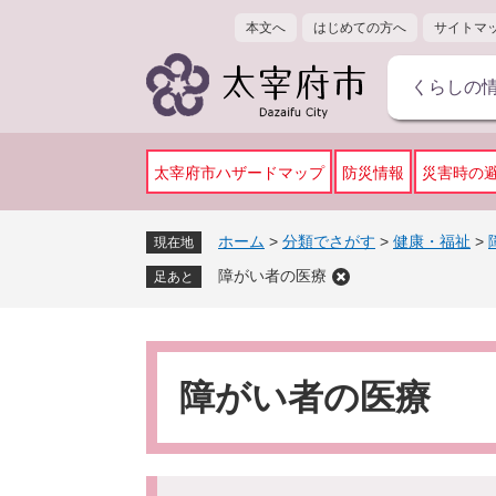
ペ
メ
本文へ
はじめての方へ
サイトマ
ー
ニ
ジ
ュ
くらしの
の
ー
先
を
頭
飛
で
ば
太宰府市ハザードマップ
防災情報
災害時の
す
し
。
て
ホーム
>
分類でさがす
>
健康・福祉
>
現在地
本
障がい者の医療
文
足あと
へ
本
文
障がい者の医療