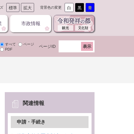
ズ
標準
拡大
背景色の変更
白
黒
青
業
市政情報
すべて
ページ
ページID
PDF
関連情報
申請・手続き