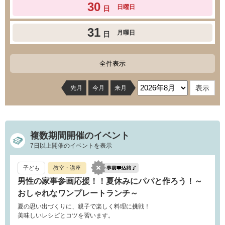
30
日曜日
日
31
月曜日
日
全件表示
先月
今月
来月
複数期間開催のイベント
7日以上開催のイベントを表示
子ども
教室・講座
男性の家事参画応援！！夏休みにパパと作ろう！～
おしゃれなワンプレートランチ～
夏の思い出づくりに、親子で楽しく料理に挑戦！
美味しいレシピとコツを習います。