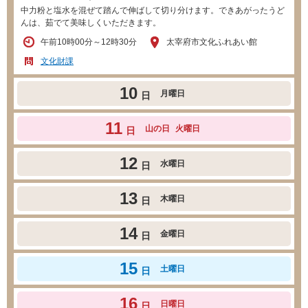
中力粉と塩水を混ぜて踏んで伸ばして切り分けます。できあがったうど
んは、茹でて美味しくいただきます。
午前10時00分～12時30分
太宰府市文化ふれあい館
文化財課
10
月曜日
日
11
山の日
火曜日
日
12
水曜日
日
13
木曜日
日
14
金曜日
日
15
土曜日
日
16
日曜日
日