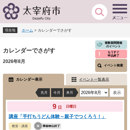
ペ
メ
ー
ニ
ジ
ュ
の
ー
先
を
現在地
ホーム
>
カレンダーでさがす
頭
飛
で
ば
本
複数期間開催
す
し
のイベント
文
カレンダーでさがす
。
て
もうすぐ
申込終了
本
2026年8月
文
イベント検索
へ
カレンダー表示
イベント一覧表示
先月
今月
来月
9
日曜日
日
講座「手打ちうどん体験～親子でつくろう！」
教室・講座