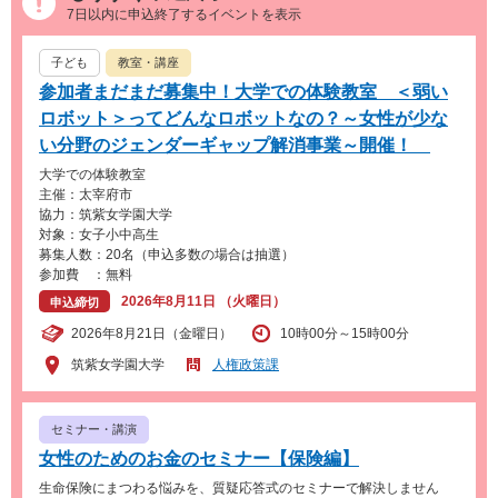
7日以内に申込終了するイベントを表示
子ども
教室・講座
参加者まだまだ募集中！大学での体験教室 ＜弱い
ロボット＞ってどんなロボットなの？～女性が少な
い分野のジェンダーギャップ解消事業～開催！
大学での体験教室
主催：太宰府市
協力：筑紫女学園大学
対象：女子小中高生
募集人数：20名（申込多数の場合は抽選）
参加費 ：無料
2026年8月11日 （火曜日）
申込締切
2026年8月21日（金曜日）
10時00分～15時00分
筑紫女学園大学
人権政策課
セミナー・講演
女性のためのお金のセミナー【保険編】
生命保険にまつわる悩みを、質疑応答式のセミナーで解決しません