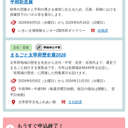
平和祈念展
戦争の悲惨さと平和の尊さを後世に伝えるため、広島・長崎における
原爆投下のパネル等を展示します。
2026年8月5日（水曜日）から 2026年8月16日（日曜日）
いきいき場情報センター2階市民ギャラリー
総務課
文化・芸術
まるごと太宰府歴史展2026
太宰府地域の歴史を先史から古代・中世・近世・近現代まで、通史で
まるごと紹介する展覧会です。今年は岩屋城合戦440年を記念し、
「岩屋城の歴史」に関連した特集展示を設けます。
2026年8月8日（土曜日）から 2026年11月3日（火曜日）
午前9時～午後5時（毎週月曜日休館。祝日の場合は開館し、翌
平日休館)
太宰府市文化ふれあい館
文化財課
もうすぐ申込終了！