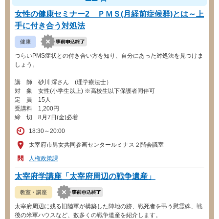
女性の健康セミナー2 ＰＭＳ(月経前症候群)とは～上
手に付き合う対処法
健康
つらいPMS症状との付き合い方を知り、自分にあった対処法を見つけま
しょう。
講 師 砂川 澪さん (理学療法士）
対 象 女性(小学生以上) ※高校生以下保護者同伴可
定 員 15人
受講料 1,200円
締 切 8月7日(金)必着
18:30～20:00
太宰府市男女共同参画センタールミナス２階会議室
人権政策課
太宰府学講座「太宰府周辺の戦争遺産」
教室・講座
太宰府周辺に残る旧陸軍が構築した陣地の跡、戦死者を弔う慰霊碑、戦
後の米軍ハウスなど、数多くの戦争遺産を紹介します。