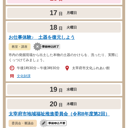
17
月曜日
日
18
火曜日
日
お仕事体験♪ 土器を復元しよう
教室・講座
市内の発掘現場から出土した本物の土器のかけらを、洗ったり、実際に
くっつけてみましょう。
午後1時30分～午後3時30分
太宰府市文化ふれあい館
文化財課
19
水曜日
日
20
木曜日
日
太宰府市地域福祉推進委員会（令和8年度第2回）
委員会・審議会