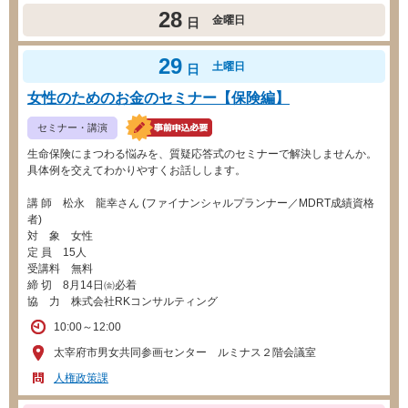
28
金曜日
日
29
土曜日
日
女性のためのお金のセミナー【保険編】
セミナー・講演
生命保険にまつわる悩みを、質疑応答式のセミナーで解決しませんか。
具体例を交えてわかりやすくお話しします。
講 師 松永 龍幸さん (ファイナンシャルプランナー／MDRT成績資格
者)
対 象 女性
定 員 15人
受講料 無料
締 切 8月14日㈮必着
協 力 株式会社RKコンサルティング
10:00～12:00
太宰府市男女共同参画センター ルミナス２階会議室
人権政策課