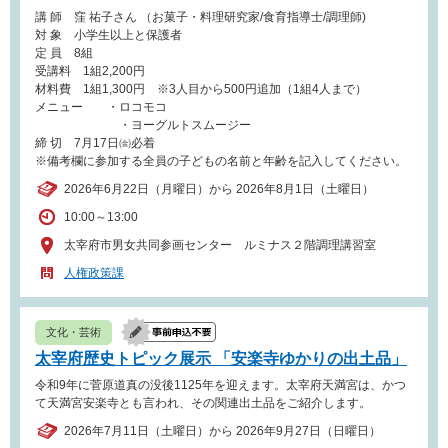
講 師 窪 祐子さん （お菓子・料理研究家/食育指導士/調理師)
対 象 小学生以上と保護者
定 員 8組
受講料 1組2,200円
材料費 1組1,300円 ※3人目から500円追加（1組4人まで）
メニュー ・ロコモコ
・ヨーグルトスムージー
締 切 7月17日㈮必着
※備考欄に参加する全員の子どもの名前と年齢を記入してください。
2026年6月22日（月曜日）から 2026年8月1日（土曜日）
10:00～13:00
太宰府市男女共同参画センター ルミナス２階調理講習室
人権政策課
文化・芸術
太宰府歴史トピック展示 「安楽寺ゆかりの出土品」
令和9年に菅原道真の没後1125年を迎えます。太宰府天満宮は、かつ
て天満宮安楽寺とも言われ、その関連出土品をご紹介します。
2026年7月11日（土曜日）から 2026年9月27日（日曜日）