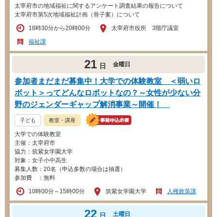
太宰府市の地域福祉に関するアンケート調査結果の報告について
太宰府市第5次地域福祉計画（骨子案）について
18時30分から20時00分
太宰府市役所 3階庁議室
福祉課
21
金曜日
日
参加者まだまだ募集中！大学での体験教室 ＜弱いロ
ボット＞ってどんなロボットなの？～女性が少ない分
野のジェンダーギャップ解消事業～開催！
子ども
教室・講座
大学での体験教室
主催：太宰府市
協力：筑紫女学園大学
対象：女子小中高生
募集人数：20名（申込多数の場合は抽選）
参加費 ：無料
10時00分～15時00分
筑紫女学園大学
人権政策課
22
土曜日
日