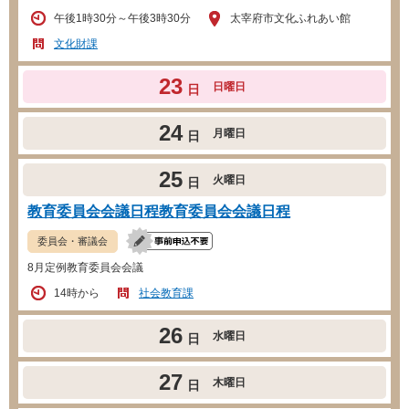
午後1時30分～午後3時30分
太宰府市文化ふれあい館
文化財課
23
日曜日
日
24
月曜日
日
25
火曜日
日
教育委員会会議日程教育委員会会議日程
委員会・審議会
8月定例教育委員会会議
14時から
社会教育課
26
水曜日
日
27
木曜日
日