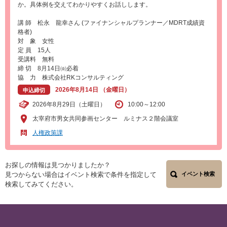
か。具体例を交えてわかりやすくお話しします。
講 師 松永 龍幸さん (ファイナンシャルプランナー／MDRT成績資
格者)
対 象 女性
定 員 15人
受講料 無料
締 切 8月14日㈮必着
協 力 株式会社RKコンサルティング
2026年8月14日 （金曜日）
申込締切
2026年8月29日（土曜日）
10:00～12:00
太宰府市男女共同参画センター ルミナス２階会議室
人権政策課
お探しの情報は見つかりましたか？
見つからない場合はイベント検索で条件を指定して
イベント検索
検索してみてください。