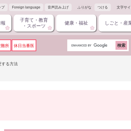
ップ
Foreign language
音声読み上げ
ふりがな
つける
文字サイ
子育て・教育
情報
健康・福祉
しごと・産
・スポーツ
G
避難所
休日当番医
o
o
g
更する方法
l
e
カ
ス
タ
ム
検
索