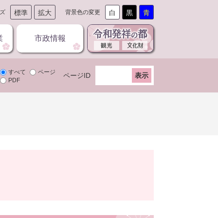
ズ
標準
拡大
背景色の変更
白
黒
青
業
市政情報
すべて
ページ
ページID
PDF