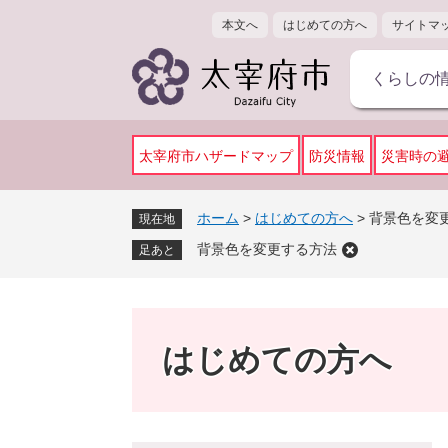
ペ
メ
本文へ
はじめての方へ
サイトマ
ー
ニ
ジ
ュ
くらしの
の
ー
先
を
頭
飛
で
ば
太宰府市ハザードマップ
防災情報
災害時の
す
し
。
て
ホーム
>
はじめての方へ
>
背景色を変
現在地
本
背景色を変更する方法
文
足あと
へ
はじめての方へ