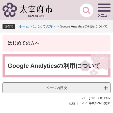
ペ
メ
ー
ニ
ジ
ュ
の
ー
先
を
現在地
ホーム
>
はじめての方へ
>
Google Analyticsの利用について
頭
飛
で
ば
す
し
はじめての方へ
。
て
本
文
本
へ
文
Google Analyticsの利用について
ページ内目次
ページID：0011342
更新日：2021年8月24日更新