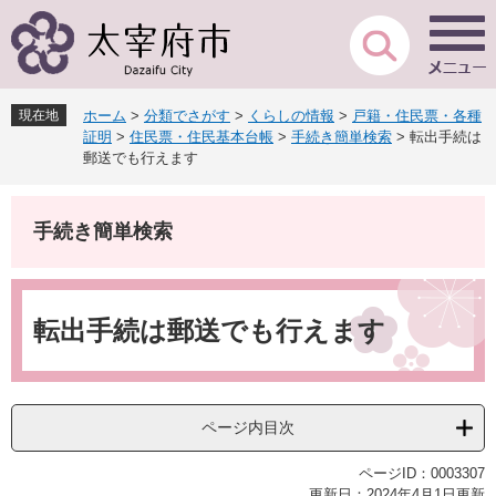
ペ
メ
ー
ニ
ジ
ュ
の
ー
先
を
現在地
ホーム
>
分類でさがす
>
くらしの情報
>
戸籍・住民票・各種
頭
飛
証明
>
住民票・住民基本台帳
>
手続き簡単検索
>
転出手続は
で
ば
郵送でも行えます
す
し
。
て
本
手続き簡単検索
文
へ
本
文
転出手続は郵送でも行えます
ページ内目次
ページID：0003307
更新日：2024年4月1日更新