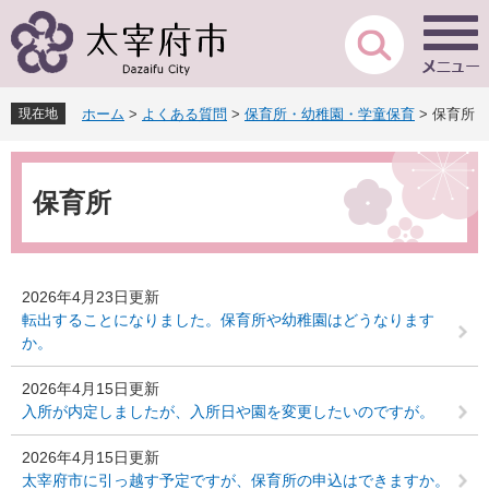
ペ
メ
ー
ニ
ジ
ュ
の
ー
先
を
現在地
ホーム
>
よくある質問
>
保育所・幼稚園・学童保育
>
保育所
頭
飛
で
ば
本
す
し
文
。
て
保育所
本
文
へ
2026年4月23日更新
転出することになりました。保育所や幼稚園はどうなります
か。
2026年4月15日更新
入所が内定しましたが、入所日や園を変更したいのですが。
2026年4月15日更新
太宰府市に引っ越す予定ですが、保育所の申込はできますか。