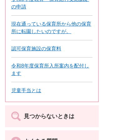
の申請
現在通っている保育所から他の保育
所に転園したいのですが。
認可保育施設の保育料
令和8年度保育所入所案内を配付し
ます
児童手当とは
見つからないときは