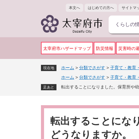
ペ
メ
本文へ
はじめての方へ
サイトマ
ー
ニ
ジ
ュ
くらしの
の
ー
先
を
頭
飛
で
ば
太宰府市ハザードマップ
防災情報
災害時の
す
し
。
て
ホーム
>
分類でさがす
>
子育て・教育
現在地
本
ホーム
>
分類でさがす
>
子育て・教育
文
へ
転出することになりました。保育所や
足あと
本
文
転出することにな
どうなりますか。