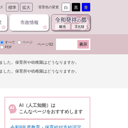
ズ
標準
拡大
背景色の変更
白
黒
青
業
市政情報
すべて
ページ
ページID
PDF
ました。保育所や幼稚園はどうなりますか。
ました。保育所や幼稚園はどうなりますか。
AI（人工知能）は
こんなページをおすすめします
令和8年度教育・保育給付支給認定