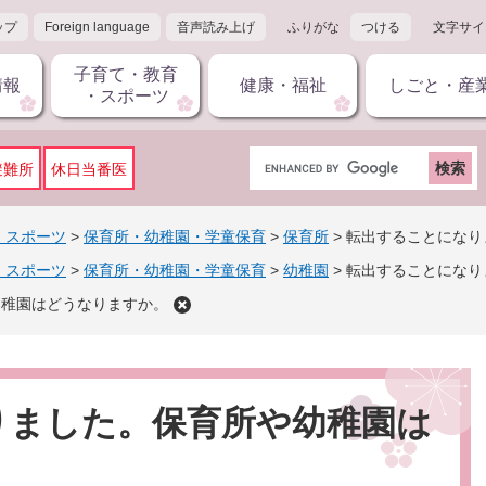
ップ
Foreign language
音声読み上げ
ふりがな
つける
文字サイ
子育て・教育
情報
健康・福祉
しごと・産
・スポーツ
G
避難所
休日当番医
o
o
g
・スポーツ
>
保育所・幼稚園・学童保育
>
保育所
>
転出することになり
l
・スポーツ
>
保育所・幼稚園・学童保育
>
幼稚園
>
転出することになり
e
カ
幼稚園はどうなりますか。
ス
タ
ム
検
りました。保育所や幼稚園は
索