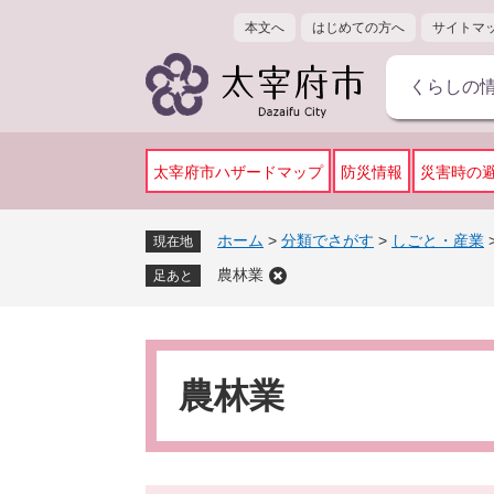
ペ
メ
本文へ
はじめての方へ
サイトマ
ー
ニ
ジ
ュ
くらしの
の
ー
先
を
頭
飛
で
ば
太宰府市ハザードマップ
防災情報
災害時の
す
し
。
て
ホーム
>
分類でさがす
>
しごと・産業
現在地
本
農林業
文
足あと
へ
本
文
農林業