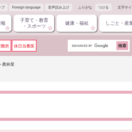
ップ
Foreign language
音声読み上げ
ふりがな
つける
文字サイ
子育て・教育
情報
健康・福祉
しごと・産
・スポーツ
G
避難所
休日当番医
o
o
g
>
農林業
l
e
カ
ス
タ
ム
検
索