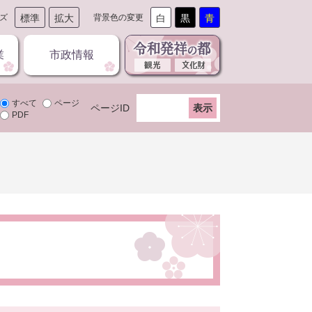
ズ
標準
拡大
背景色の変更
白
黒
青
業
市政情報
すべて
ページ
ページID
PDF