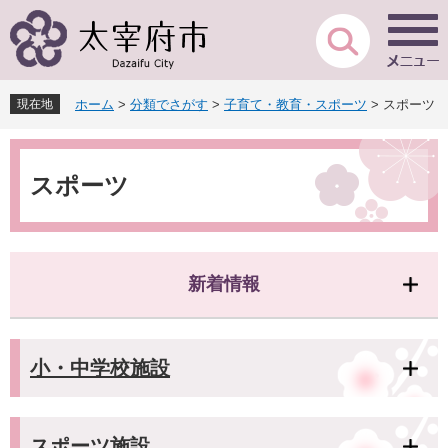
ペ
メ
ー
ニ
ジ
ュ
の
ー
先
を
現在地
ホーム
>
分類でさがす
>
子育て・教育・スポーツ
>
スポーツ
頭
飛
で
ば
本
す
し
文
。
て
スポーツ
本
文
へ
新着情報
小・中学校施設
スポーツ施設