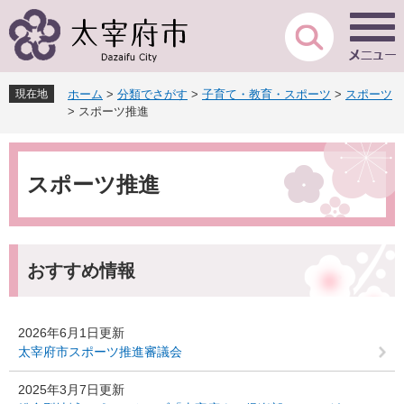
ペ
メ
ー
ニ
ジ
ュ
の
ー
先
を
現在地
ホーム
>
分類でさがす
>
子育て・教育・スポーツ
>
スポーツ
頭
飛
>
スポーツ推進
で
ば
す
し
本
。
て
文
本
スポーツ推進
文
へ
おすすめ情報
2026年6月1日更新
太宰府市スポーツ推進審議会
2025年3月7日更新