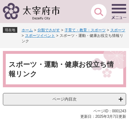
ペ
メ
ー
ニ
ジ
ュ
の
ー
先
を
現在地
ホーム
>
分類でさがす
>
子育て・教育・スポーツ
>
スポーツ
頭
飛
>
スポーツイベント
>
スポーツ・運動・健康お役立ち情報リ
で
ば
ンク
す
し
。
て
本
本
文
スポーツ・運動・健康お役立ち情
文
へ
報リンク
ページ内目次
ページID：0001243
更新日：2025年3月7日更新