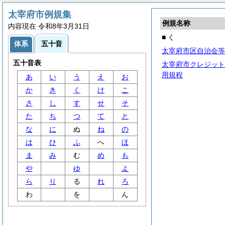
太宰府市例規集
例規名称
内容現在 令和8年3月31日
■ く
体系
五十音
太宰府市区自治会等
五十音表
太宰府市クレジット
用規程
あ
い
う
え
お
か
き
く
け
こ
さ
し
す
せ
そ
た
ち
つ
て
と
な
に
ぬ
ね
の
は
ひ
ふ
へ
ほ
ま
み
む
め
も
や
ゆ
よ
ら
り
る
れ
ろ
わ
を
ん