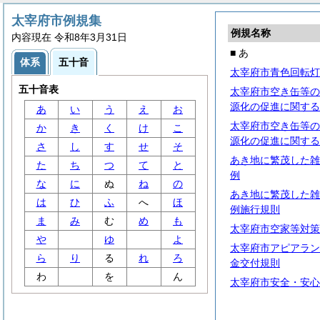
太宰府市例規集
例規名称
内容現在 令和8年3月31日
■ あ
体系
五十音
太宰府市青色回転灯
五十音表
太宰府市空き缶等の
源化の促進に関する
あ
い
う
え
お
太宰府市空き缶等の
か
き
く
け
こ
源化の促進に関する
さ
し
す
せ
そ
あき地に繁茂した雑
た
ち
つ
て
と
例
な
に
ぬ
ね
の
あき地に繁茂した雑
は
ひ
ふ
へ
ほ
例施行規則
ま
み
む
め
も
太宰府市空家等対策
や
ゆ
よ
太宰府市アピアラン
ら
り
る
れ
ろ
金交付規則
わ
を
ん
太宰府市安全・安心