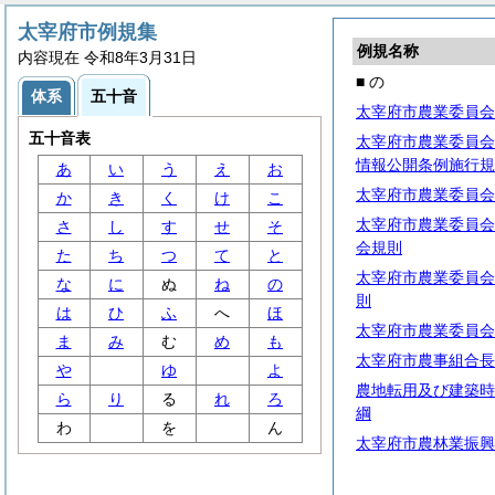
太宰府市例規集
例規名称
内容現在 令和8年3月31日
■ の
体系
五十音
太宰府市農業委員会
五十音表
太宰府市農業委員会
情報公開条例施行規
あ
い
う
え
お
太宰府市農業委員会
か
き
く
け
こ
太宰府市農業委員会
さ
し
す
せ
そ
会規則
た
ち
つ
て
と
太宰府市農業委員会
な
に
ぬ
ね
の
則
は
ひ
ふ
へ
ほ
太宰府市農業委員会
ま
み
む
め
も
太宰府市農事組合長
や
ゆ
よ
農地転用及び建築時
ら
り
る
れ
ろ
綱
わ
を
ん
太宰府市農林業振興