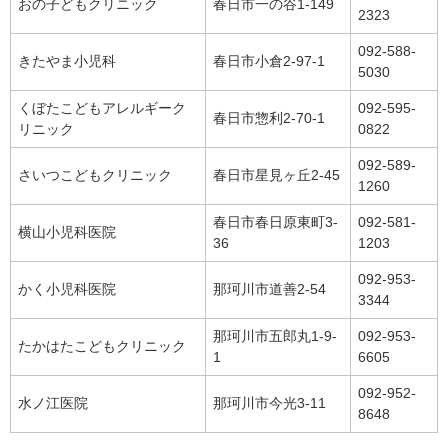
おの子どもクリニック
春日市一の谷1-149
2323
092-588-
きたやま小児科
春日市小倉2-97-1
5030
くぼたこどもアレルギーク
092-595-
春日市惣利2-70-1
リニック
0822
092-589-
さいつこどもクリニック
春日市星見ヶ丘2-45
1260
春日市春日原東町3-
092-581-
横山小児科医院
36
1203
092-953-
かく小児科医院
那珂川市道善2-54
3344
那珂川市五郎丸1-9-
092-953-
たかはたこどもクリニック
1
6605
092-952-
水ノ江医院
那珂川市今光3-11
8648