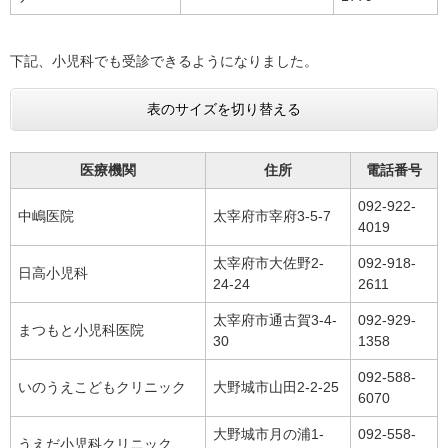
下記、小児科でも受診できるようになりました。
表のサイズを切り替える
医療機関
住所
電話番号
092-922-
中嶋医院
太宰府市宰府3-5-7
4019
太宰府市大佐野2-
092-918-
日高小児科
24-24
2611
太宰府市通古賀3-4-
092-929-
まつもと小児科医院
30
1358
092-588-
いのうえこどもクリニック
大野城市山田2-2-25
6070
大野城市月の浦1-
092-558-
うえだ小児科クリニック