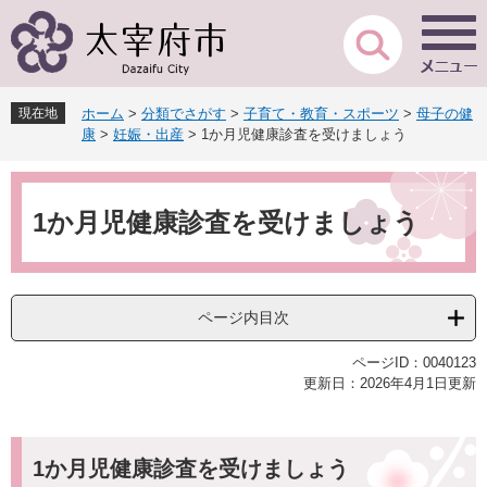
ペ
メ
ー
ニ
ジ
ュ
の
ー
先
を
現在地
ホーム
>
分類でさがす
>
子育て・教育・スポーツ
>
母子の健
頭
飛
康
>
妊娠・出産
>
1か月児健康診査を受けましょう
で
ば
す
し
本
。
て
文
本
1か月児健康診査を受けましょう
文
へ
ページ内目次
ページID：0040123
更新日：2026年4月1日更新
1か月児健康診査を受けましょう