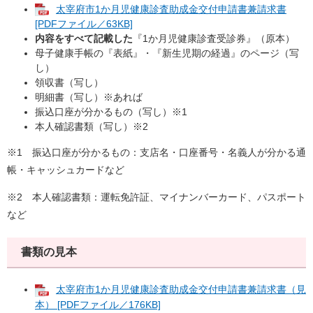
太宰府市1か月児健康診査助成金交付申請書兼請求書
[PDFファイル／63KB]
内容をすべて記載した
『1か月児健康診査受診券』（原本）
母子健康手帳の『表紙』・『新生児期の経過』のページ（写
し）
領収書（写し）
明細書（写し）※あれば
振込口座が分かるもの（写し）※1
本人確認書類（写し）※2
※1 振込口座が分かるもの：支店名・口座番号・名義人が分かる通
帳・キャッシュカードなど
※2 本人確認書類：運転免許証、マイナンバーカード、パスポート
など
書類の見本
太宰府市1か月児健康診査助成金交付申請書兼請求書（見
本） [PDFファイル／176KB]