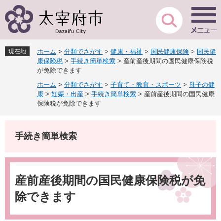
ペ
メ
ー
ニ
ジ
ュ
の
ー
先
を
現在地
ホーム
>
分類でさがす
>
健康・福祉
>
国民健康保険
>
国民健
頭
飛
康保険税
>
手続き簡単検索
>
産前産後期間の国民健康保険税
で
ば
が免除できます
す
し
ホーム
>
分類でさがす
>
子育て・教育・スポーツ
>
母子の健
。
て
康
>
妊娠・出産
>
手続き簡単検索
>
産前産後期間の国民健康
本
保険税が免除できます
文
へ
手続き簡単検索
本
文
産前産後期間の国民健康保険税が免
除できます