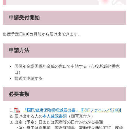
申請受付開始
出産予定日の6カ月前から届け出できます。
申請方法
国保年金課国保年金係の窓口で申請する（市役所1階4番窓
口）
郵送で申請する
必要書類
「国民健康保険税軽減届出書」 [PDFファイル／52KB]
届け出する人の
本人確認書類
（顔写真付き）
出産（予定）日または死産等の日付がわかる書類
（例）母子健康手帳、死産証明書、死胎埋火葬許可証、医療