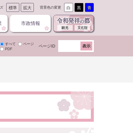
ズ
標準
拡大
背景色の変更
白
黒
青
業
市政情報
すべて
ページ
ページID
PDF