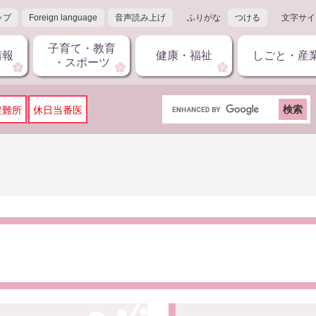
ップ
Foreign language
音声読み上げ
ふりがな
つける
文字サイ
子育て・教育
情報
健康・福祉
しごと・産
・スポーツ
G
避難所
休日当番医
o
o
g
l
e
カ
ス
タ
ム
検
索