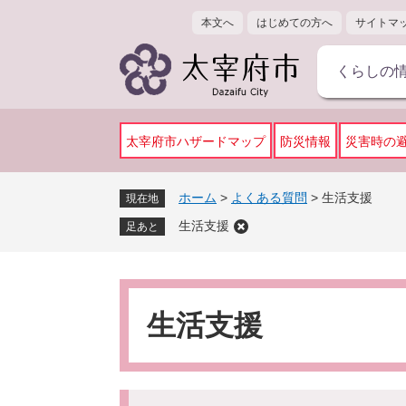
ペ
メ
本文へ
はじめての方へ
サイトマ
ー
ニ
ジ
ュ
くらしの
の
ー
先
を
頭
飛
で
ば
太宰府市ハザードマップ
防災情報
災害時の
す
し
。
て
ホーム
>
よくある質問
>
生活支援
現在地
本
生活支援
文
足あと
へ
本
文
生活支援