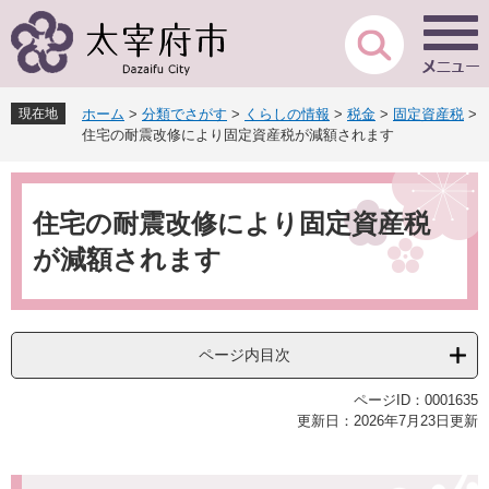
ペ
メ
ー
ニ
ジ
ュ
の
ー
先
を
現在地
ホーム
>
分類でさがす
>
くらしの情報
>
税金
>
固定資産税
>
頭
飛
住宅の耐震改修により固定資産税が減額されます
で
ば
す
し
本
。
て
文
本
住宅の耐震改修により固定資産税
文
が減額されます
へ
ページ内目次
ページID：0001635
更新日：2026年7月23日更新