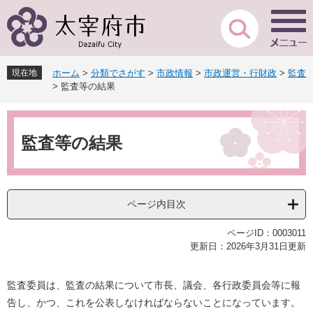
ペ
メ
ー
ニ
ジ
ュ
の
ー
先
を
現在地
ホーム
>
分類でさがす
>
市政情報
>
市政運営・行財政
>
監査
頭
飛
>
監査等の結果
で
ば
す
し
本
。
て
文
本
監査等の結果
文
へ
ページ内目次
ページID：0003011
更新日：2026年3月31日更新
監査委員は、監査の結果について市長、議会、各行政委員会等に報
告し、かつ、これを公表しなければならないことになっています。