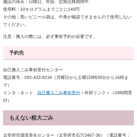
施設の休み：日曜日、年始、定期点検期間中
使用料：10キログラムまでごとに140円
その他：黒いビニール袋は、中身が確認できませんので使用しない
でください。
注意：搬入の際には、必ず事前予約が必要です。
予約先
自己搬入ごみ事前受付センター
電話番号：092-433-8234（月曜日から土曜日8時30分から16時ま
で）
インタ－ネット
自己搬入ごみ事前受付
＜外部リンク＞
（24時間受
付）
もえない粗大ごみ
太宰府市環境美化センター（太宰府市石穴3467-36）（電話番号：