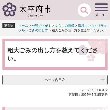
ペ
メ
ー
ニ
ジ
ュ
の
ー
先
を
現在地
ホーム
>
分類でさがす
>
くらしの情報
>
環境・ごみ・リサイ
頭
飛
クル
>
ごみの出し方
>
粗大ごみの出し方を教えてください。
で
ば
す
し
本
。
て
文
本
粗大ごみの出し方を教えてくださ
文
い。
へ
ページ内目次
ページID：0003112
更新日：2024年4月1日更新