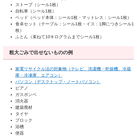
ストーブ（シール1枚）
自転車（シール1枚）
ベッド（ベッド本体：シール1枚・マットレス：シール1枚）
食卓セット（テーブル：シール1枚・イス：1脚につきシール1
枚）
ふとん（束ねて10キログラムまでシール1枚）
粗大ごみで出せないものの例
家電リサイクル法の対象物（テレビ、洗濯機・乾燥機、冷蔵
庫・冷凍庫、エアコン）
パソコン（デスクトップ・ノートパソコン）
ピアノ
ガスボンベ
消火器
建築廃材
タイヤ
ブロック
浴槽
便器