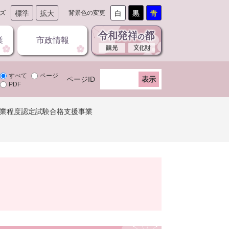
ズ
標準
拡大
背景色の変更
白
黒
青
業
市政情報
すべて
ページ
ページID
PDF
業程度認定試験合格支援事業