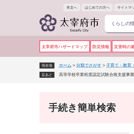
ペ
メ
本文へ
はじめての方へ
サイトマ
ー
ニ
ジ
ュ
くらしの
の
ー
先
を
頭
飛
で
ば
太宰府市ハザードマップ
防災情報
災害時の
す
し
。
て
ホーム
>
分類でさがす
>
子育て・教育
現在地
本
高等学校卒業程度認定試験合格支援事
文
足あと
へ
手続き簡単検索