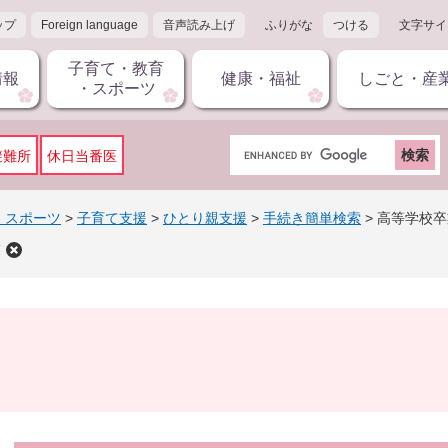
ップ
Foreign language
音声読み上げ
ふりがな
つける
文字サイ
子育て・教育
情報
健康・福祉
しごと・産
・スポーツ
G
避難所
休日当番医
o
o
g
・スポーツ
>
子育て支援
>
ひとり親支援
>
手続き簡単検索
>
高等学校卒
l
業
e
カ
ス
タ
ム
検
索