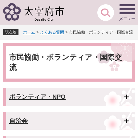
ペ
メ
ー
ニ
ジ
ュ
の
ー
先
を
現在地
ホーム
>
よくある質問
>
市民協働・ボランティア・国際交流
頭
飛
で
ば
本
す
し
文
。
て
市民協働・ボランティア・国際交
本
流
文
へ
ボランティア・NPO
自治会