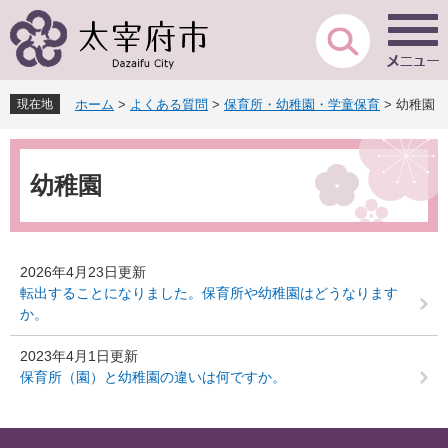
ペ
メ
ー
ニ
ジ
ュ
の
ー
先
を
現在地
ホーム
>
よくある質問
>
保育所・幼稚園・学童保育
>
幼稚園
頭
飛
で
ば
本
す
し
文
。
て
幼稚園
本
文
へ
2026年4月23日更新
転出することになりました。保育所や幼稚園はどうなります
か。
2023年4月1日更新
保育所（園）と幼稚園の違いは何ですか。