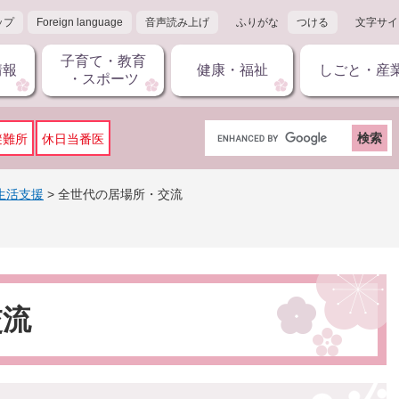
ップ
Foreign language
音声読み上げ
ふりがな
つける
文字サイ
子育て・教育
情報
健康・福祉
しごと・産
・スポーツ
G
避難所
休日当番医
o
o
g
生活支援
>
全世代の居場所・交流
l
e
カ
ス
タ
ム
交流
検
索