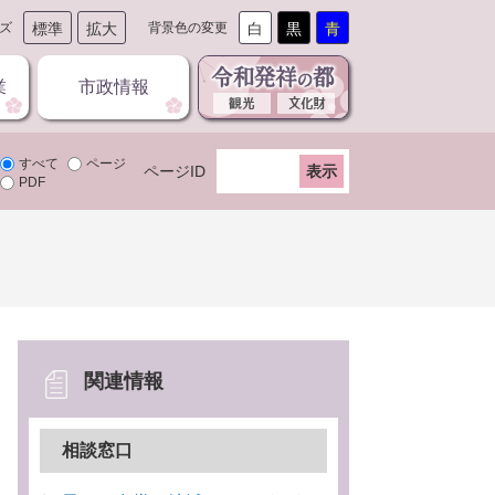
ズ
標準
拡大
背景色の変更
白
黒
青
業
市政情報
すべて
ページ
ページID
PDF
関連情報
相談窓口