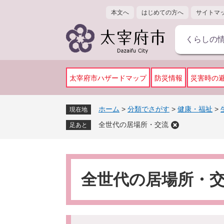
ペ
メ
本文へ
はじめての方へ
サイトマ
ー
ニ
ジ
ュ
くらしの
の
ー
先
を
頭
飛
で
ば
太宰府市ハザードマップ
防災情報
災害時の
す
し
。
て
ホーム
>
分類でさがす
>
健康・福祉
>
現在地
本
全世代の居場所・交流
文
足あと
へ
本
文
全世代の居場所・