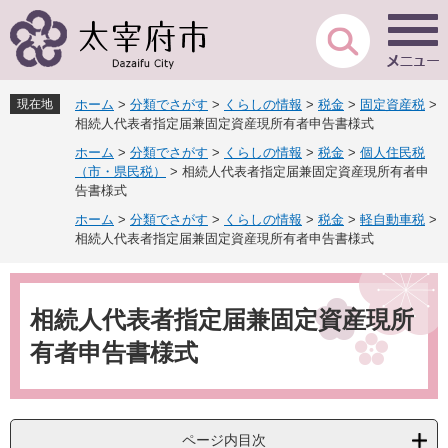
ペ
メ
ー
ニ
ジ
ュ
の
ー
先
を
現在地
ホーム
>
分類でさがす
>
くらしの情報
>
税金
>
固定資産税
>
頭
飛
相続人代表者指定届兼固定資産現所有者申告書様式
で
ば
ホーム
>
分類でさがす
>
くらしの情報
>
税金
>
個人住民税
す
し
（市・県民税）
>
相続人代表者指定届兼固定資産現所有者申
。
て
告書様式
本
文
ホーム
>
分類でさがす
>
くらしの情報
>
税金
>
軽自動車税
>
相続人代表者指定届兼固定資産現所有者申告書様式
へ
本
文
相続人代表者指定届兼固定資産現所
有者申告書様式
ページ内目次