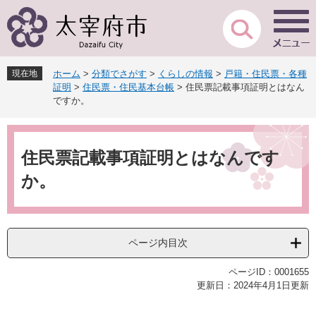
ペ
メ
ー
ニ
ジ
ュ
の
ー
先
を
現在地
ホーム
>
分類でさがす
>
くらしの情報
>
戸籍・住民票・各種
頭
飛
証明
>
住民票・住民基本台帳
>
住民票記載事項証明とはなん
で
ば
ですか。
す
し
。
て
本
本
文
住民票記載事項証明とはなんです
文
へ
か。
ページ内目次
ページID：0001655
更新日：2024年4月1日更新