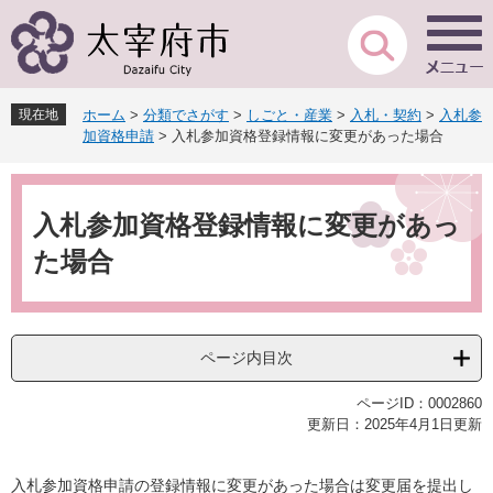
ペ
メ
ー
ニ
ジ
ュ
の
ー
先
を
現在地
ホーム
>
分類でさがす
>
しごと・産業
>
入札・契約
>
入札参
頭
飛
加資格申請
>
入札参加資格登録情報に変更があった場合
で
ば
す
し
本
。
て
文
本
入札参加資格登録情報に変更があっ
文
た場合
へ
ページ内目次
ページID：0002860
更新日：2025年4月1日更新
入札参加資格申請の登録情報に変更があった場合は変更届を提出し