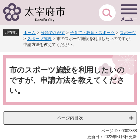
ペ
メ
ー
ニ
ジ
ュ
の
ー
先
を
現在地
ホーム
>
分類でさがす
>
子育て・教育・スポーツ
>
スポーツ
頭
飛
>
スポーツ施設
>
市のスポーツ施設を利用したいのですが、
で
ば
申請方法を教えてください。
す
し
。
て
本
本
文
市のスポーツ施設を利用したいの
文
へ
ですが、申請方法を教えてくださ
い。
ページ内目次
ページID：0002368
更新日：2022年5月6日更新