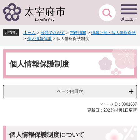
ペ
メ
ー
ニ
ジ
ュ
の
ー
先
を
現在地
ホーム
>
分類でさがす
>
市政情報
>
情報公開・個人情報保護
頭
飛
>
個人情報保護
>
個人情報保護制度
で
ば
す
し
本
。
て
文
本
個人情報保護制度
文
へ
ページ内目次
ページID：0001687
更新日：2023年4月1日更新
個人情報保護制度について