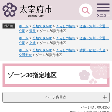
ペ
メ
ー
ニ
ジ
ュ
の
ー
先
を
現在地
ホーム
>
分類でさがす
>
くらしの情報
>
道路・河川・交通・
頭
飛
公園
>
道路
>
ゾーン30指定地区
で
ば
ホーム
>
分類でさがす
>
くらしの情報
>
道路・河川・交通・
す
し
公園
>
交通
>
ゾーン30指定地区
。
て
本
ホーム
>
分類でさがす
>
くらしの情報
>
防災・防犯・安全
>
文
交通安全
>
ゾーン30指定地区
へ
本
文
ゾーン30指定地区
ページ内目次
ページID：0001250