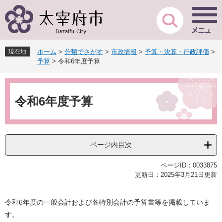
ペ
メ
ー
ニ
ジ
ュ
の
ー
先
を
現在地
ホーム
>
分類でさがす
>
市政情報
>
予算・決算・行政評価
>
頭
飛
予算
>
令和6年度予算
で
ば
す
し
本
。
て
文
本
令和6年度予算
文
へ
ページ内目次
ページID：0033875
更新日：2025年3月21日更新
令和6年度の一般会計および各特別会計の予算書等を掲載していま
す。