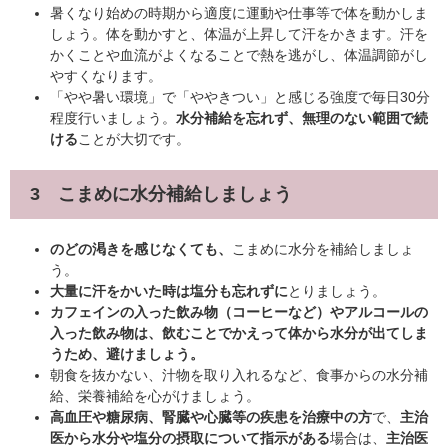
暑くなり始めの時期から適度に運動や仕事等で体を動かしま
しょう。体を動かすと、体温が上昇して汗をかきます。汗を
かくことや血流がよくなることで熱を逃がし、体温調節がし
やすくなります。
「やや暑い環境」で「ややきつい」と感じる強度で毎日30分
程度行いましょう。
水分補給を忘れず、無理のない範囲で続
ける
ことが大切です。
3 こまめに水分補給しましょう
のどの渇きを感じなくても、
こまめに水分を補給しましょ
う。
大量に汗をかいた時は塩分も忘れずに
とりましょう。
カフェインの入った飲み物（コーヒーなど）やアルコールの
入った飲み物は、飲むことでかえって体から水分が出てしま
うため、避けましょう。
朝食を抜かない、汁物を取り入れるなど、食事からの水分補
給、栄養補給を心がけましょう。
高血圧や糖尿病、腎臓や心臓等の疾患を治療中の方
で、
主治
医から水分や塩分の摂取について指示がある
場合は、
主治医