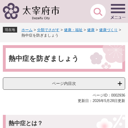
ペ
メ
ー
ニ
ジ
ュ
の
ー
先
を
現在地
ホーム
>
分類でさがす
>
健康・福祉
>
健康
>
健康づくり
>
頭
飛
熱中症を防ぎましょう
で
ば
す
し
本
。
て
文
本
熱中症を防ぎましょう
文
へ
ページ内目次
ページID：0002936
更新日：2026年5月28日更新
熱中症とは？