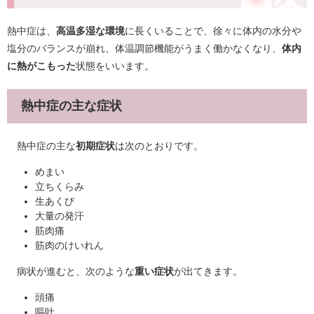
熱中症は、
高温多湿な環境
に長くいることで、徐々に体内の水分や
塩分のバランスが崩れ、体温調節機能がうまく働かなくなり、
体内
に熱がこもった
状態をいいます。
熱中症の主な症状
熱中症の主な
初期症状
は次のとおりです。
めまい
立ちくらみ
生あくび
大量の発汗
筋肉痛
筋肉のけいれん
病状が進むと、次のような
重い症状
が出てきます。
頭痛
嘔吐