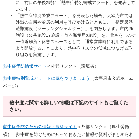
に、前日の午後2時に「熱中症特別警戒アラート」を発表して
います。
「熱中症特別警戒アラート」を発表した場合、太宰府市では
外出の自粛や冷房の利用を呼びかけるとともに、「指定暑熱
避難施設（クーリングシェルター）」を開放します。市内25
施設（公共施設17施設・市内郵便局8施設）を、暑さをしのぐ
一時避難所・休憩スペースとして、通常営業時に利用できる
よう開放することにより、熱中症リスクの低減につなげる取
り組みを実施します。
熱中症予防情報サイト
＜外部リンク＞
（環境省）
熱中症特別警戒アラートに気をつけましょう
（太宰府市公式ホーム
ページ）
熱中症に関する詳しい情報は下記のサイトもご覧くだ
さい。
熱中症予防のための情報・資料サイト
＜外部リンク＞
（厚生労働
省） 熱中症を防ぐために知っておきたい情報や資料がまとめられ