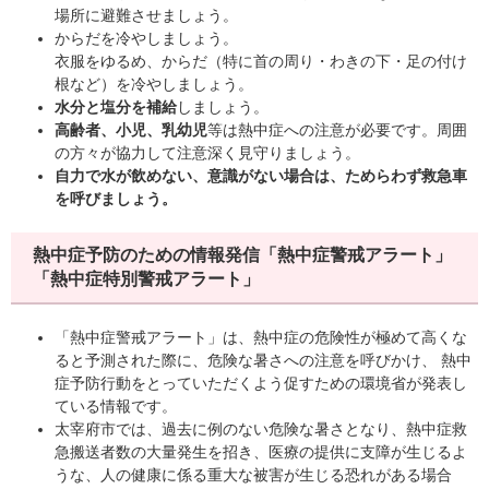
場所に避難させましょう。
からだを冷やしましょう。
衣服をゆるめ、からだ（特に首の周り・わきの下・足の付け
根など）を冷やしましょう。
水分と塩分を補給
しましょう。
高齢者、小児、乳幼児
等は熱中症への注意が必要です。周囲
の方々が協力して注意深く見守りましょう。
自力で水が飲めない、意識がない場合は、ためらわず救急車
を呼びましょう。
熱中症予防のための情報発信「熱中症警戒アラート」
「熱中症特別警戒アラート」
「熱中症警戒アラート」は、熱中症の危険性が極めて高くな
ると予測された際に、危険な暑さへの注意を呼びかけ、 熱中
症予防行動をとっていただくよう促すための環境省が発表し
ている情報です。
太宰府市では、過去に例のない危険な暑さとなり、熱中症救
急搬送者数の大量発生を招き、医療の提供に支障が生じるよ
うな、人の健康に係る重大な被害が生じる恐れがある場合