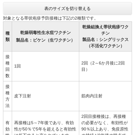
表のサイズを切り替える
対象となる帯状疱疹予防接種は下記の2種類です。
乾燥組換え帯状疱疹ワク
乾燥弱毒性生水痘ワクチン
種
チン
類
製品名：シングリックス
製品名：ビケン（生ワクチン）
（不活化ワクチン）
接
種
2回（2～6か月後に2回
1回
回
目）
数
接
種
皮下注射
筋肉内注射
方
法
2回目接種後は、再接種
有
再接種は5～7年後であり、有効
の必要がなく、有効性が
効
性が50％で5年を超えると有効性
90％以上あり、免疫原性