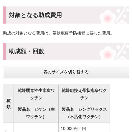
対象となる助成費用
助成の対象となる費用は、帯状疱疹予防接種に要した費用。
助成額・回数
表のサイズを切り替える
乾燥弱毒性生水痘ワ
乾燥組換え帯状疱疹ワク
クチン
チン
種
類
製品名 ビケン（生
製品名 シングリックス
ワクチン）
（不活化ワクチン）
10,000円／回
助