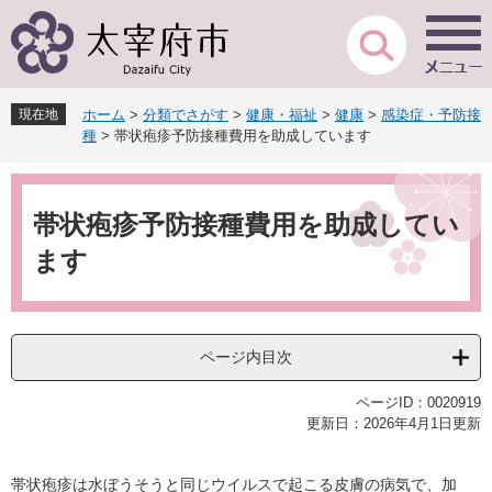
ペ
メ
ー
ニ
ジ
ュ
の
ー
先
を
現在地
ホーム
>
分類でさがす
>
健康・福祉
>
健康
>
感染症・予防接
頭
飛
種
>
帯状疱疹予防接種費用を助成しています
で
ば
す
し
本
。
て
文
本
帯状疱疹予防接種費用を助成してい
文
ます
へ
ページ内目次
ページID：0020919
更新日：2026年4月1日更新
帯状疱疹は水ぼうそうと同じウイルスで起こる皮膚の病気で、加