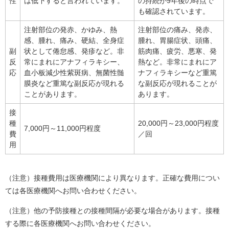
性
は低下すると言われています。
の持続が9年後の時点で
も確認されています。
注射部位の発赤、かゆみ、熱
注射部位の痛み、発赤、
感、腫れ、痛み、硬結、全身症
腫れ、胃腸症状、頭痛、
副
状として倦怠感、発疹など。非
筋肉痛、疲労、悪寒、発
反
常にまれにアナフィラキシー、
熱など。非常にまれにア
応
血小板減少性紫斑病、無菌性髄
ナフィラキシーなど重篤
膜炎など重篤な副反応が現れる
な副反応が現れることが
ことがあります。
あります。
接
種
20,000円～23,000円程度
7,000円～11,000円程度
費
／回
用
（注意）接種費用は医療機関により異なります。正確な費用につい
ては各医療機関へお問い合わせください。
（注意）他の予防接種との接種間隔が必要な場合があります。接種
する際に各医療機関へお問い合わせください。