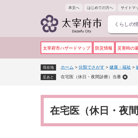
ペ
メ
本文へ
はじめての方へ
サイトマ
ー
ニ
ジ
ュ
くらしの
の
ー
先
を
頭
飛
で
ば
太宰府市ハザードマップ
防災情報
災害時の
す
し
。
て
ホーム
>
分類でさがす
>
健康・福祉
>
現在地
本
在宅医（休日・夜間診療）当番
文
足あと
へ
本
文
在宅医（休日・夜