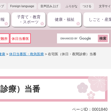
ップ
Foreign language
音声読み上げ
ふりがな
つける
文字サイ
子育て・教育
情報
健康・福祉
しごと・産
・スポーツ
G
避難所
休日当番医
o
o
g
健康
>
休日当番医・救急医療
>
在宅医（休日・夜間診療）当番
l
e
カ
ス
タ
ム
間診療）当番
検
索
ページID：0001840