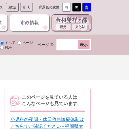
ズ
標準
拡大
背景色の変更
白
黒
青
業
市政情報
すべて
ページ
ページID
PDF
このページを見ている人は
こんなページも見ています
小児科の夜間・休日救急診療体制は
こちらでご確認ください - 福岡県太