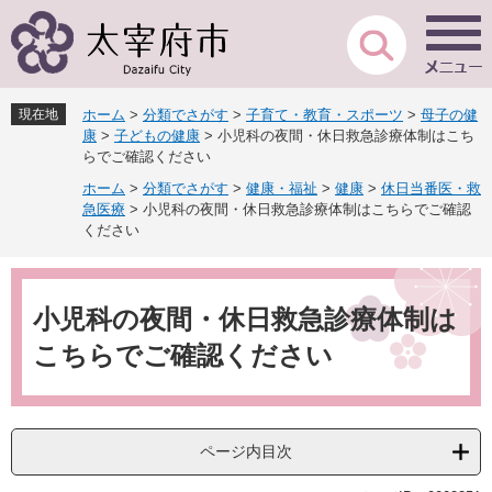
ペ
メ
ー
ニ
ジ
ュ
の
ー
先
を
現在地
ホーム
>
分類でさがす
>
子育て・教育・スポーツ
>
母子の健
頭
飛
康
>
子どもの健康
>
小児科の夜間・休日救急診療体制はこち
で
ば
らでご確認ください
す
し
ホーム
>
分類でさがす
>
健康・福祉
>
健康
>
休日当番医・救
。
て
急医療
>
小児科の夜間・休日救急診療体制はこちらでご確認
本
ください
文
へ
本
文
小児科の夜間・休日救急診療体制は
こちらでご確認ください
ページ内目次