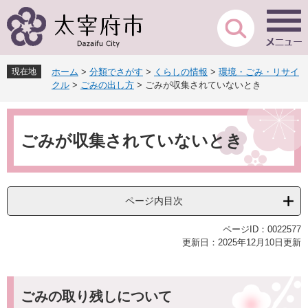
ペ
メ
ー
ニ
ジ
ュ
の
ー
先
を
現在地
ホーム
>
分類でさがす
>
くらしの情報
>
環境・ごみ・リサイ
頭
飛
クル
>
ごみの出し方
>
ごみが収集されていないとき
で
ば
す
し
本
。
て
文
本
ごみが収集されていないとき
文
へ
ページ内目次
ページID：0022577
更新日：2025年12月10日更新
ごみの取り残しについて