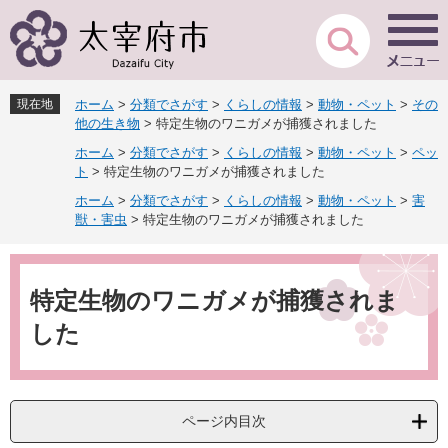
ペ
メ
ー
ニ
ジ
ュ
の
ー
先
を
現在地
ホーム
>
分類でさがす
>
くらしの情報
>
動物・ペット
>
その
頭
飛
他の生き物
>
特定生物のワニガメが捕獲されました
で
ば
ホーム
>
分類でさがす
>
くらしの情報
>
動物・ペット
>
ペッ
す
し
ト
>
特定生物のワニガメが捕獲されました
。
て
本
ホーム
>
分類でさがす
>
くらしの情報
>
動物・ペット
>
害
文
獣・害虫
>
特定生物のワニガメが捕獲されました
へ
本
文
特定生物のワニガメが捕獲されま
した
ページ内目次