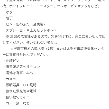
機、ホットプレート、トースター、ラジオ、ビデオデッキなど）
・かさ
・包丁
・ビン・缶のふた（金属製）
・スプレー缶・卓上カセットボンベ
※ 爆発の危険性があるので、穴を開けずに、完全に使い切って出
してください。使い切れない場合は
太宰府市役所の環境課（2階）または太宰府市環境美化センタ
ーに直接持ち込んでください。
・化粧ビン
・家電製品等のリモコン
（電池は有害ごみへ）
・カメラ
・照明器具・LED照明
・割れた蛍光管や電球
・使い捨てカイロ
・コード類 など