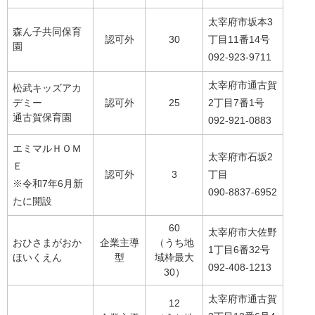
太宰府市坂本3
森ん子共同保育
認可外
30
丁目11番14号
園
092-923-9711
太宰府市通古賀
松武キッズアカ
デミー
認可外
25
2丁目7番1号
通古賀保育園
092-921-0883
エミマルＨＯＭ
太宰府市石坂2
Ｅ
認可外
3
丁目
※令和7年6月新
090-8837-6952
たに開設
60
太宰府市大佐野
おひさまがおか
企業主導
（うち地
1丁目6番32号
ほいくえん
型
域枠最大
092-408-1213
30）
太宰府市通古賀
12