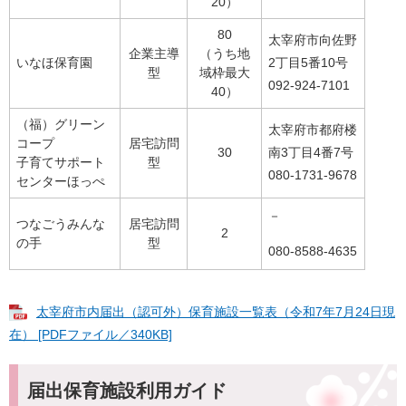
20）
80
太宰府市向佐野
企業主導
（うち地
いなほ保育園
2丁目5番10号
型
域枠最大
092-924-7101
40）
（福）グリーン
太宰府市都府楼
コープ
居宅訪問
30
南3丁目4番7号
子育てサポート
型
080-1731-9678
センターほっぺ
－
つなごうみんな
居宅訪問
2
の手
型
080-8588-4635
太宰府市内届出（認可外）保育施設一覧表（令和7年7月24日現
在） [PDFファイル／340KB]
届出保育施設利用ガイド