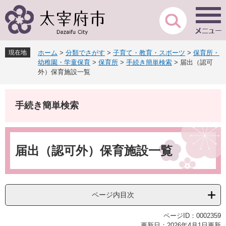
ペ
メ
ー
ニ
ジ
ュ
の
ー
先
を
現在地
ホーム
>
分類でさがす
>
子育て・教育・スポーツ
>
保育所・
頭
飛
幼稚園・学童保育
>
保育所
>
手続き簡単検索
>
届出（認可
で
ば
外）保育施設一覧
す
し
。
て
本
手続き簡単検索
文
へ
本
文
届出（認可外）保育施設一覧
ページ内目次
ページID：0002359
更新日：2026年4月1日更新