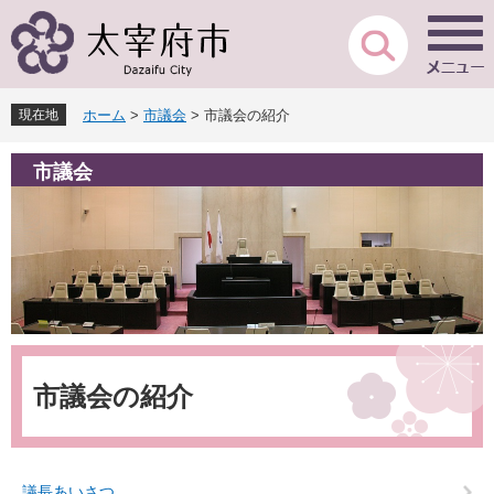
ペ
メ
ー
ニ
ジ
ュ
の
ー
先
を
現在地
ホーム
>
市議会
>
市議会の紹介
頭
飛
で
ば
市議会
す
し
。
て
本
文
へ
本
文
市議会の紹介
議長あいさつ